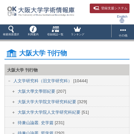
登録支援システム
English
検索画面選択
利用案内
収録雑誌一覧
ランキング
その他
大阪大学 刊行物
大阪大学 刊行物
人文学研究科（旧文学研究科）
[10444]
大阪大學文學部紀要
[207]
大阪大学大学院文学研究科紀要
[329]
大阪大学大学院人文学研究科紀要
[51]
待兼山論叢. 史学篇
[231]
待兼山論叢. 哲学篇
[292]