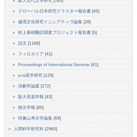
阪大近代文学研究
[163]
グローバル日本研究クラスター報告書
[45]
越境文化研究イニシアティヴ論集
[28]
村上春樹翻訳調査プロジェクト報告書
[5]
語文
[1168]
フィロカリア
[41]
Proceedings of International Seminar
[61]
a+a美学研究
[129]
演劇学論叢
[272]
阪大音楽学報
[43]
独文学報
[60]
待兼山考古学論集
[69]
人間科学研究科
[2960]