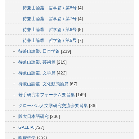
待兼山論叢 哲学篇 / 第8号
[4]
待兼山論叢 哲学篇 / 第7号
[4]
待兼山論叢 哲学篇 / 第6号
[5]
待兼山論叢 哲学篇 / 第5号
[7]
待兼山論叢. 日本学篇
[239]
待兼山論叢. 芸術篇
[219]
待兼山論叢. 文学篇
[422]
待兼山論叢. 文化動態論篇
[67]
若手研究者フォーラム要旨集
[149]
グローバル人文学研究交流会要旨集
[36]
阪大日本語研究
[236]
GALLIA
[727]
臨床哲学
[292]