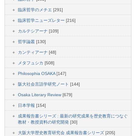
臨床哲学のメチエ
[291]
臨床哲学ニューズレター
[216]
カルテシアーナ
[109]
哲学論叢
[130]
カンティアーナ
[48]
メタフュシカ
[508]
Philosophia OSAKA
[147]
阪大社会言語学研究ノート
[144]
Osaka Literary Review
[679]
日本学報
[154]
成果報告書シリーズ : 最新の研究成果を歴史教育につなぐ
教材・教授資料の研究開発
[30]
大阪大学歴史教育研究会 成果報告書シリーズ
[205]