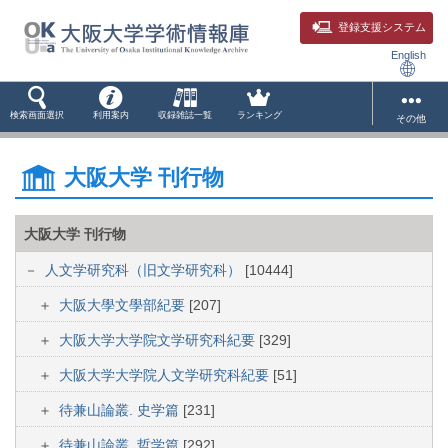
登録支援システム
English
検索画面選択
利用案内
収録雑誌一覧
ランキング
その他
大阪大学 刊行物
大阪大学 刊行物
人文学研究科（旧文学研究科）
[10444]
大阪大學文學部紀要
[207]
大阪大学大学院文学研究科紀要
[329]
大阪大学大学院人文学研究科紀要
[51]
待兼山論叢. 史学篇
[231]
待兼山論叢. 哲学篇
[292]