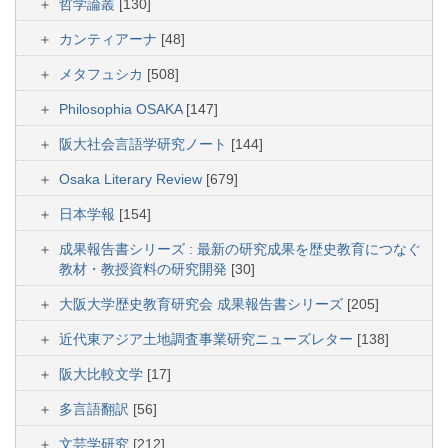
哲学論叢
[130]
カンティアーナ
[48]
メタフュシカ
[508]
Philosophia OSAKA
[147]
阪大社会言語学研究ノート
[144]
Osaka Literary Review
[679]
日本学報
[154]
成果報告書シリーズ : 最新の研究成果を歴史教育につなぐ
教材・教授資料の研究開発
[30]
大阪大学歴史教育研究会 成果報告書シリーズ
[205]
近代東アジア土地調査事業研究ニューズレター
[138]
阪大比較文学
[17]
多言語翻訳
[56]
文芸学研究
[212]