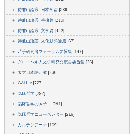
待兼山論叢. 日本学篇
[239]
待兼山論叢. 芸術篇
[219]
待兼山論叢. 文学篇
[422]
待兼山論叢. 文化動態論篇
[67]
若手研究者フォーラム要旨集
[149]
グローバル人文学研究交流会要旨集
[36]
阪大日本語研究
[236]
GALLIA
[727]
臨床哲学
[292]
臨床哲学のメチエ
[291]
臨床哲学ニューズレター
[216]
カルテシアーナ
[109]