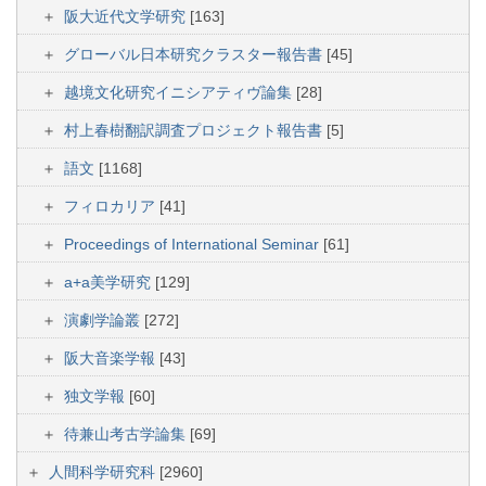
阪大近代文学研究
[163]
グローバル日本研究クラスター報告書
[45]
越境文化研究イニシアティヴ論集
[28]
村上春樹翻訳調査プロジェクト報告書
[5]
語文
[1168]
フィロカリア
[41]
Proceedings of International Seminar
[61]
a+a美学研究
[129]
演劇学論叢
[272]
阪大音楽学報
[43]
独文学報
[60]
待兼山考古学論集
[69]
人間科学研究科
[2960]