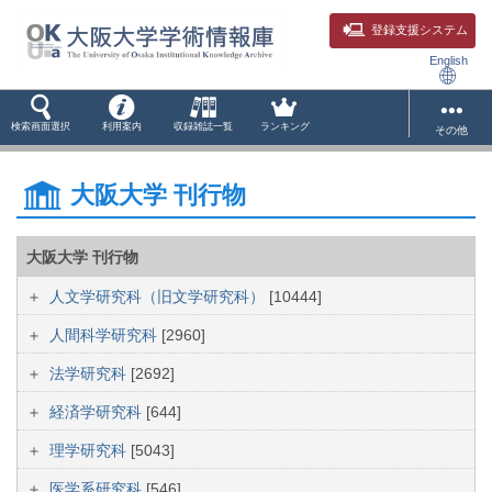
登録支援システム
English
検索画面選択
利用案内
収録雑誌一覧
ランキング
その他
大阪大学 刊行物
大阪大学 刊行物
人文学研究科（旧文学研究科）
[10444]
人間科学研究科
[2960]
法学研究科
[2692]
経済学研究科
[644]
理学研究科
[5043]
医学系研究科
[546]