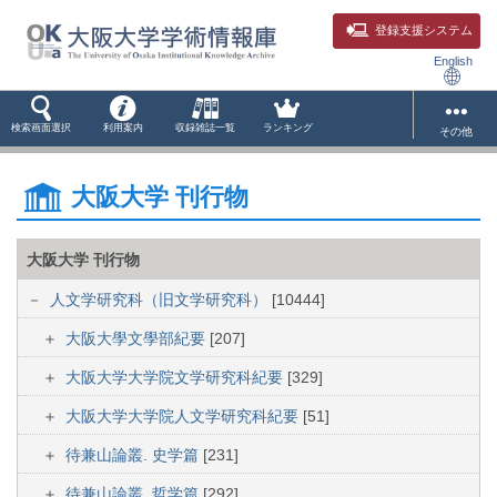
登録支援システム
English
検索画面選択
利用案内
収録雑誌一覧
ランキング
その他
大阪大学 刊行物
大阪大学 刊行物
人文学研究科（旧文学研究科）
[10444]
大阪大學文學部紀要
[207]
大阪大学大学院文学研究科紀要
[329]
大阪大学大学院人文学研究科紀要
[51]
待兼山論叢. 史学篇
[231]
待兼山論叢. 哲学篇
[292]