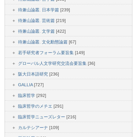
待兼山論叢. 日本学篇
[239]
待兼山論叢. 芸術篇
[219]
待兼山論叢. 文学篇
[422]
待兼山論叢. 文化動態論篇
[67]
若手研究者フォーラム要旨集
[149]
グローバル人文学研究交流会要旨集
[36]
阪大日本語研究
[236]
GALLIA
[727]
臨床哲学
[292]
臨床哲学のメチエ
[291]
臨床哲学ニューズレター
[216]
カルテシアーナ
[109]