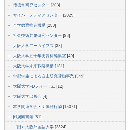
懐徳堂研究センター
[263]
サイバーメディアセンター
[2029]
全学教育推進機構
[253]
社会技術共創研究センター
[98]
大阪大学アーカイブズ
[38]
大阪大学五十年史資料編集室
[49]
大阪大学未来戦略機構
[181]
学部学生による自主研究奨励事業
[549]
大阪大学FDフォーラム
[12]
大阪大学出版会
[4]
本学関連学会・団体刊行物
[15071]
附属図書館
[51]
（旧）大阪外国語大学
[2324]