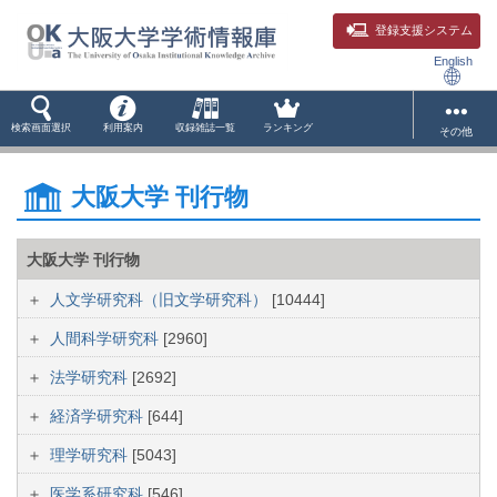
登録支援システム
English
検索画面選択
利用案内
収録雑誌一覧
ランキング
その他
大阪大学 刊行物
大阪大学 刊行物
人文学研究科（旧文学研究科）
[10444]
人間科学研究科
[2960]
法学研究科
[2692]
経済学研究科
[644]
理学研究科
[5043]
医学系研究科
[546]