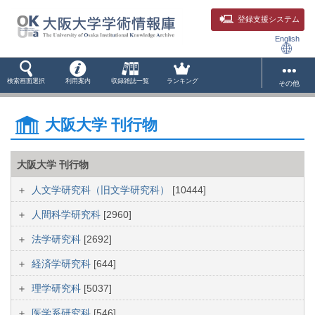
登録支援システム
English
検索画面選択
利用案内
収録雑誌一覧
ランキング
その他
大阪大学 刊行物
大阪大学 刊行物
人文学研究科（旧文学研究科）
[10444]
人間科学研究科
[2960]
法学研究科
[2692]
経済学研究科
[644]
理学研究科
[5037]
医学系研究科
[546]