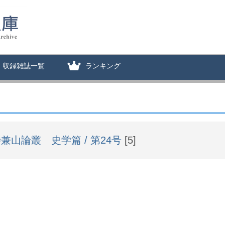
収録雑誌一覧
ランキング
兼山論叢 史学篇 / 第24号
[5]