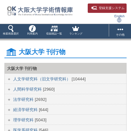
登録支援システム
English
検索画面選択
利用案内
収録雑誌一覧
ランキング
その他
大阪大学 刊行物
大阪大学 刊行物
人文学研究科（旧文学研究科）
[10444]
人間科学研究科
[2960]
法学研究科
[2692]
経済学研究科
[644]
理学研究科
[5043]
医学系研究科
[546]