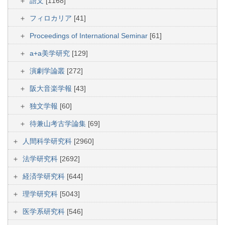
語文
[1168]
フィロカリア
[41]
Proceedings of International Seminar
[61]
a+a美学研究
[129]
演劇学論叢
[272]
阪大音楽学報
[43]
独文学報
[60]
待兼山考古学論集
[69]
人間科学研究科
[2960]
法学研究科
[2692]
経済学研究科
[644]
理学研究科
[5043]
医学系研究科
[546]