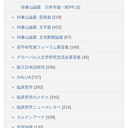
待兼山論叢 日本学篇 / 第9号
[1]
待兼山論叢. 芸術篇
[219]
待兼山論叢. 文学篇
[422]
待兼山論叢. 文化動態論篇
[67]
若手研究者フォーラム要旨集
[149]
グローバル人文学研究交流会要旨集
[36]
阪大日本語研究
[236]
GALLIA
[727]
臨床哲学
[292]
臨床哲学のメチエ
[291]
臨床哲学ニューズレター
[216]
カルテシアーナ
[109]
哲学論叢
[130]