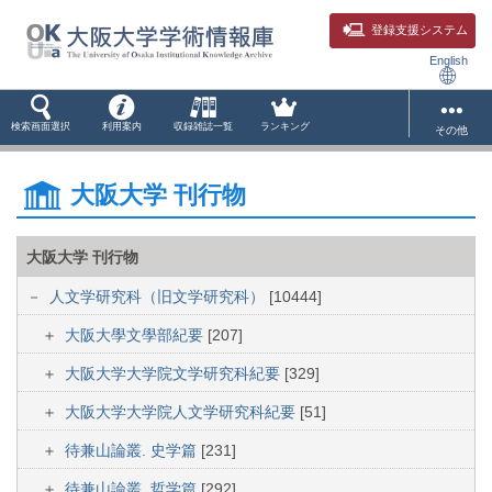
登録支援システム
English
検索画面選択
利用案内
収録雑誌一覧
ランキング
その他
大阪大学 刊行物
大阪大学 刊行物
人文学研究科（旧文学研究科）
[10444]
大阪大學文學部紀要
[207]
大阪大学大学院文学研究科紀要
[329]
大阪大学大学院人文学研究科紀要
[51]
待兼山論叢. 史学篇
[231]
待兼山論叢. 哲学篇
[292]