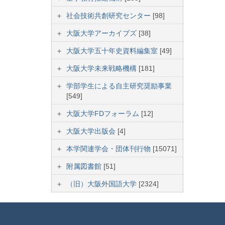
社会技術共創研究センター
[98]
大阪大学アーカイブズ
[38]
大阪大学五十年史資料編集室
[49]
大阪大学未来戦略機構
[181]
学部学生による自主研究奨励事業
[549]
大阪大学FDフォーラム
[12]
大阪大学出版会
[4]
本学関連学会・団体刊行物
[15071]
附属図書館
[51]
（旧）大阪外国語大学
[2324]