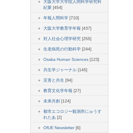
大阪大学大学院人間科学研究科
紀要
[454]
年報人間科学
[710]
大阪大学教育学年報
[437]
対人社会心理学研究
[255]
生老病死の行動科学
[244]
Osaka Human Sciences
[123]
共生学ジャーナル
[145]
災害と共生
[94]
教育文化学年報
[27]
未来共創
[124]
都市エコロジー観測所にゅうす
れたあ
[2]
OfUE Newsletter
[6]