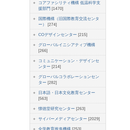
コアファシリティ機構 低温科学支
援部門
[1470]
国際機構（旧国際教育交流センタ
ー）
[274]
COデザインセンター
[215]
グローバルイニシアティブ機構
[266]
コミュニケーション・デザインセ
ンター
[214]
グローバルコラボレーションセン
ター
[282]
日本語・日本文化教育センター
[563]
懐徳堂研究センター
[263]
サイバーメディアセンター
[2029]
全学教育推進機構
[253]