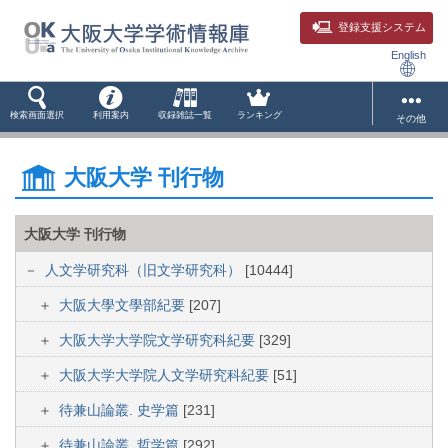
登録支援システム
English
検索画面選択
利用案内
収録雑誌一覧
ランキング
その他
大阪大学 刊行物
大阪大学 刊行物
人文学研究科（旧文学研究科）
[10444]
大阪大學文學部紀要
[207]
大阪大学大学院文学研究科紀要
[329]
大阪大学大学院人文学研究科紀要
[51]
待兼山論叢. 史学篇
[231]
待兼山論叢. 哲学篇
[292]