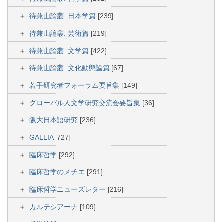
待兼山論叢. 日本学篇
[239]
待兼山論叢. 芸術篇
[219]
待兼山論叢. 文学篇
[422]
待兼山論叢. 文化動態論篇
[67]
若手研究者フォーラム要旨集
[149]
グローバル人文学研究交流会要旨集
[36]
阪大日本語研究
[236]
GALLIA
[727]
臨床哲学
[292]
臨床哲学のメチエ
[291]
臨床哲学ニューズレター
[216]
カルテシアーナ
[109]