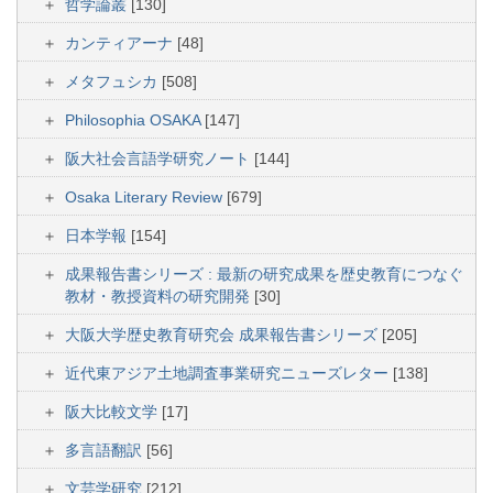
哲学論叢
[130]
カンティアーナ
[48]
メタフュシカ
[508]
Philosophia OSAKA
[147]
阪大社会言語学研究ノート
[144]
Osaka Literary Review
[679]
日本学報
[154]
成果報告書シリーズ : 最新の研究成果を歴史教育につなぐ
教材・教授資料の研究開発
[30]
大阪大学歴史教育研究会 成果報告書シリーズ
[205]
近代東アジア土地調査事業研究ニューズレター
[138]
阪大比較文学
[17]
多言語翻訳
[56]
文芸学研究
[212]