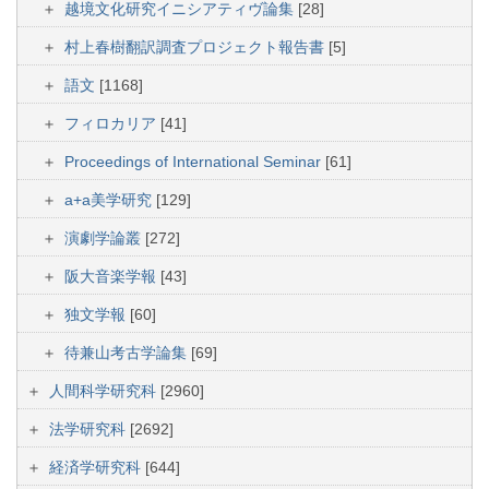
越境文化研究イニシアティヴ論集
[28]
村上春樹翻訳調査プロジェクト報告書
[5]
語文
[1168]
フィロカリア
[41]
Proceedings of International Seminar
[61]
a+a美学研究
[129]
演劇学論叢
[272]
阪大音楽学報
[43]
独文学報
[60]
待兼山考古学論集
[69]
人間科学研究科
[2960]
法学研究科
[2692]
経済学研究科
[644]