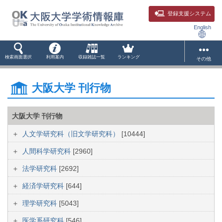
登録支援システム
English
検索画面選択
利用案内
収録雑誌一覧
ランキング
その他
大阪大学 刊行物
大阪大学 刊行物
人文学研究科（旧文学研究科）
[10444]
人間科学研究科
[2960]
法学研究科
[2692]
経済学研究科
[644]
理学研究科
[5043]
医学系研究科
[546]