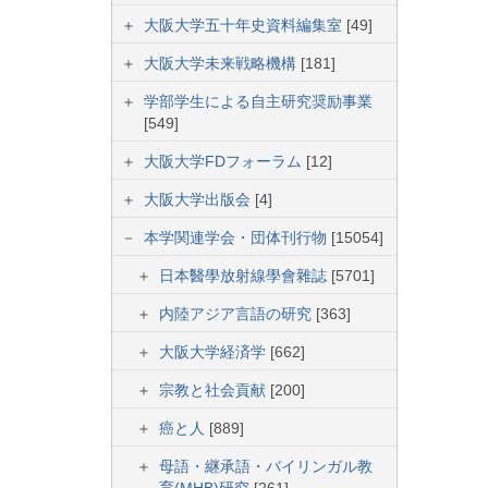
大阪大学五十年史資料編集室
[49]
大阪大学未来戦略機構
[181]
学部学生による自主研究奨励事業
[549]
大阪大学FDフォーラム
[12]
大阪大学出版会
[4]
本学関連学会・団体刊行物
[15054]
日本醫學放射線學會雜誌
[5701]
内陸アジア言語の研究
[363]
大阪大学経済学
[662]
宗教と社会貢献
[200]
癌と人
[889]
母語・継承語・バイリンガル教