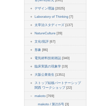
育(MHB)研究
[261]
デザイン理論
[2025]
Laboratory of Thinking
[7]
太宰治スタディーズ
[137]
NatureCulture
[39]
文化/批評
[67]
形象
[86]
電気材料技術雑誌
[340]
臨床実践の現象学
[19]
大阪公衆衛生
[1351]
ストップ結核パートナーシップ
関西 ワークショップ
[22]
makoto
[769]
makoto / 第215号
[3]