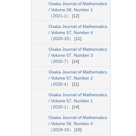
Osaka Journal of Mathematics
/ Volume 58, Number 1
（2021-1）
[12]
Osaka Journal of Mathematics
/ Volume 57, Number 4
（2020-10）
[11]
Osaka Journal of Mathematics
/ Volume 57, Number 3
（2020-7）
[14]
Osaka Journal of Mathematics
/ Volume 57, Number 2
（2020-4）
[11]
Osaka Journal of Mathematics
/ Volume 57, Number 1
（2020-1）
[14]
Osaka Journal of Mathematics
/ Volume 56, Number 4
（2019-10）
[10]