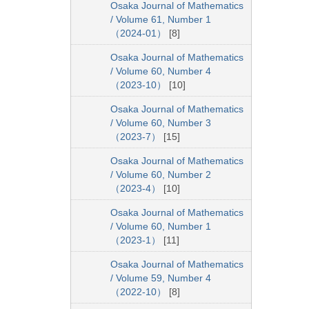
Osaka Journal of Mathematics
/ Volume 61, Number 1
（2024-01）
[8]
Osaka Journal of Mathematics
/ Volume 60, Number 4
（2023-10）
[10]
Osaka Journal of Mathematics
/ Volume 60, Number 3
（2023-7）
[15]
Osaka Journal of Mathematics
/ Volume 60, Number 2
（2023-4）
[10]
Osaka Journal of Mathematics
/ Volume 60, Number 1
（2023-1）
[11]
Osaka Journal of Mathematics
/ Volume 59, Number 4
（2022-10）
[8]