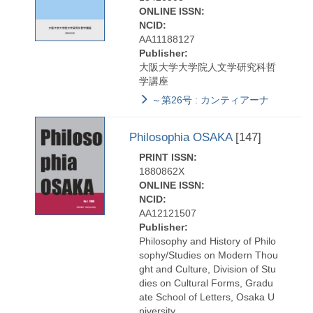
ONLINE ISSN:
NCID:
AA11188127
Publisher:
大阪大学大学院人文学研究科哲
学講座
～第26号 : カンティアーナ
Philosophia OSAKA
[147]
PRINT ISSN:
1880862X
ONLINE ISSN:
NCID:
AA12121507
Publisher:
Philosophy and History of Philo
sophy/Studies on Modern Thou
ght and Culture, Division of Stu
dies on Cultural Forms, Gradu
ate School of Letters, Osaka U
niversity