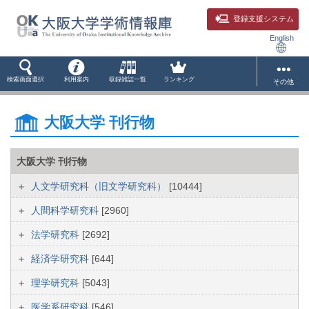
登録支援システム
English
検索画面選択
利用案内
収録雑誌一覧
ランキング
その他
大阪大学 刊行物
大阪大学 刊行物
人文学研究科（旧文学研究科）
[10444]
人間科学研究科
[2960]
法学研究科
[2692]
経済学研究科
[644]
理学研究科
[5043]
医学系研究科
[546]