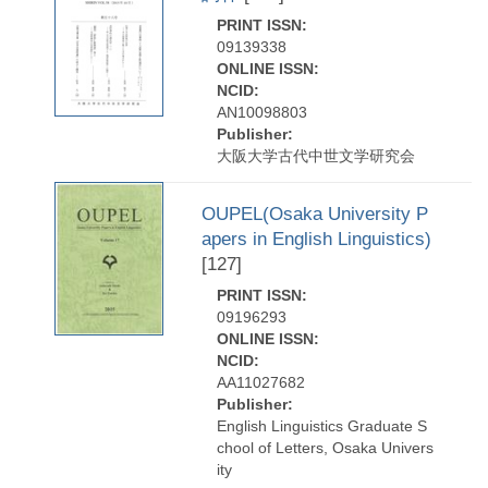
PRINT ISSN:
09139338
ONLINE ISSN:
NCID:
AN10098803
Publisher:
大阪大学古代中世文学研究会
OUPEL(Osaka University P
apers in English Linguistics)
[127]
PRINT ISSN:
09196293
ONLINE ISSN:
NCID:
AA11027682
Publisher:
English Linguistics Graduate S
chool of Letters, Osaka Univers
ity