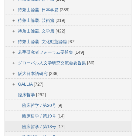
待兼山論叢. 日本学篇
[239]
待兼山論叢. 芸術篇
[219]
待兼山論叢. 文学篇
[422]
待兼山論叢. 文化動態論篇
[67]
若手研究者フォーラム要旨集
[149]
グローバル人文学研究交流会要旨集
[36]
阪大日本語研究
[236]
GALLIA
[727]
臨床哲学
[292]
臨床哲学 / 第20号
[9]
臨床哲学 / 第19号
[14]
臨床哲学 / 第18号
[17]