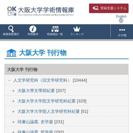
登録支援システム
English
検索画面選択
利用案内
収録雑誌一覧
ランキング
その他
大阪大学 刊行物
大阪大学 刊行物
人文学研究科（旧文学研究科）
[10444]
大阪大學文學部紀要
[207]
大阪大学大学院文学研究科紀要
[329]
大阪大学大学院人文学研究科紀要
[51]
待兼山論叢. 史学篇
[231]
待兼山論叢. 哲学篇
[292]