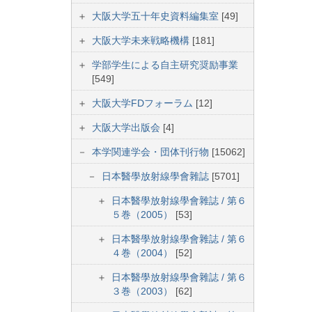
大阪大学五十年史資料編集室
[49]
大阪大学未来戦略機構
[181]
学部学生による自主研究奨励事業
[549]
大阪大学FDフォーラム
[12]
大阪大学出版会
[4]
本学関連学会・団体刊行物
[15062]
日本醫學放射線學會雜誌
[5701]
日本醫學放射線學會雜誌 / 第６
５巻（2005）
[53]
日本醫學放射線學會雜誌 / 第６
４巻（2004）
[52]
日本醫學放射線學會雜誌 / 第６
３巻（2003）
[62]