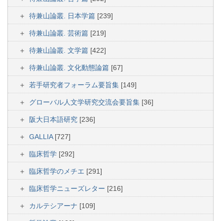
待兼山論叢. 日本学篇
[239]
待兼山論叢. 芸術篇
[219]
待兼山論叢. 文学篇
[422]
待兼山論叢. 文化動態論篇
[67]
若手研究者フォーラム要旨集
[149]
グローバル人文学研究交流会要旨集
[36]
阪大日本語研究
[236]
GALLIA
[727]
臨床哲学
[292]
臨床哲学のメチエ
[291]
臨床哲学ニューズレター
[216]
カルテシアーナ
[109]