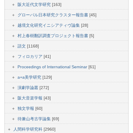
阪大近代文学研究
[163]
グローバル日本研究クラスター報告書
[45]
越境文化研究イニシアティヴ論集
[28]
村上春樹翻訳調査プロジェクト報告書
[5]
語文
[1168]
フィロカリア
[41]
Proceedings of International Seminar
[61]
a+a美学研究
[129]
演劇学論叢
[272]
阪大音楽学報
[43]
独文学報
[60]
待兼山考古学論集
[69]
人間科学研究科
[2960]