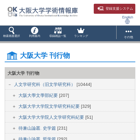
登録支援システム
English
検索画面選択
利用案内
収録雑誌一覧
ランキング
その他
大阪大学 刊行物
大阪大学 刊行物
人文学研究科（旧文学研究科）
[10444]
大阪大學文學部紀要
[207]
大阪大学大学院文学研究科紀要
[329]
大阪大学大学院人文学研究科紀要
[51]
待兼山論叢. 史学篇
[231]
待兼山論叢. 哲学篇
[292]