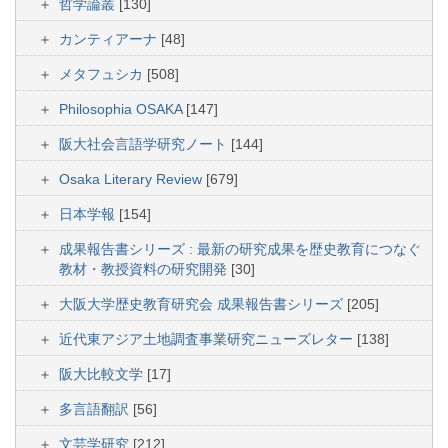
哲学論叢
[130]
カンティアーナ
[48]
メタフュシカ
[508]
Philosophia OSAKA
[147]
阪大社会言語学研究ノート
[144]
Osaka Literary Review
[679]
日本学報
[154]
成果報告書シリーズ : 最新の研究成果を歴史教育につなぐ
教材・教授資料の研究開発
[30]
大阪大学歴史教育研究会 成果報告書シリーズ
[205]
近代東アジア土地調査事業研究ニューズレター
[138]
阪大比較文学
[17]
多言語翻訳
[56]
文芸学研究
[212]