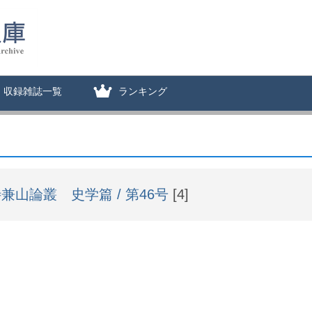
収録雑誌一覧
ランキング
兼山論叢 史学篇 / 第46号
[4]