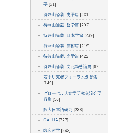
要
[51]
待兼山論叢. 史学篇
[231]
待兼山論叢. 哲学篇
[292]
待兼山論叢. 日本学篇
[239]
待兼山論叢. 芸術篇
[219]
待兼山論叢. 文学篇
[422]
待兼山論叢. 文化動態論篇
[67]
若手研究者フォーラム要旨集
[149]
グローバル人文学研究交流会要
旨集
[36]
阪大日本語研究
[236]
GALLIA
[727]
臨床哲学
[292]