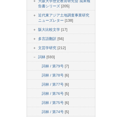
大阪大学歴史教育研究会 成果報
告書シリーズ
[205]
近代東アジア土地調査事業研究
ニューズレター
[138]
阪大比較文学
[17]
多言語翻訳
[56]
文芸学研究
[212]
詞林
[593]
詞林 / 第79号
[7]
詞林 / 第78号
[6]
詞林 / 第77号
[6]
詞林 / 第76号
[5]
詞林 / 第75号
[6]
詞林 / 第74号
[5]