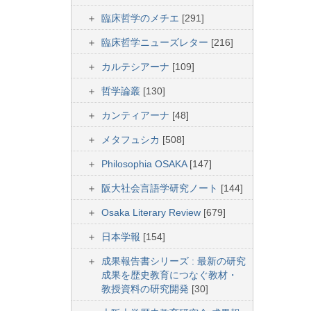
臨床哲学のメチエ
[291]
臨床哲学ニューズレター
[216]
カルテシアーナ
[109]
哲学論叢
[130]
カンティアーナ
[48]
メタフュシカ
[508]
Philosophia OSAKA
[147]
阪大社会言語学研究ノート
[144]
Osaka Literary Review
[679]
日本学報
[154]
成果報告書シリーズ : 最新の研究
成果を歴史教育につなぐ教材・
教授資料の研究開発
[30]