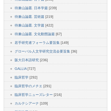
待兼山論叢. 日本学篇
[239]
待兼山論叢. 芸術篇
[219]
待兼山論叢. 文学篇
[422]
待兼山論叢. 文化動態論篇
[67]
若手研究者フォーラム要旨集
[149]
グローバル人文学研究交流会要旨集
[36]
阪大日本語研究
[236]
GALLIA
[727]
臨床哲学
[292]
臨床哲学のメチエ
[291]
臨床哲学ニューズレター
[216]
カルテシアーナ
[109]