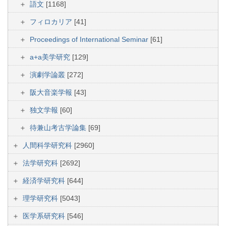
語文
[1168]
フィロカリア
[41]
Proceedings of International Seminar
[61]
a+a美学研究
[129]
演劇学論叢
[272]
阪大音楽学報
[43]
独文学報
[60]
待兼山考古学論集
[69]
人間科学研究科
[2960]
法学研究科
[2692]
経済学研究科
[644]
理学研究科
[5043]
医学系研究科
[546]