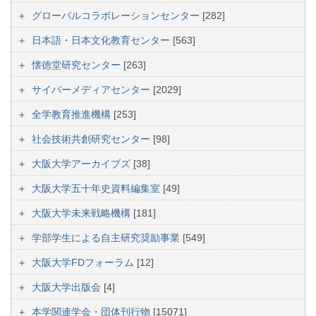
グローバルコラボレーションセンター
[282]
日本語・日本文化教育センター
[563]
懐徳堂研究センター
[263]
サイバーメディアセンター
[2029]
全学教育推進機構
[253]
社会技術共創研究センター
[98]
大阪大学アーカイブズ
[38]
大阪大学五十年史資料編集室
[49]
大阪大学未来戦略機構
[181]
学部学生による自主研究奨励事業
[549]
大阪大学FDフォーラム
[12]
大阪大学出版会
[4]
本学関連学会・団体刊行物
[15071]