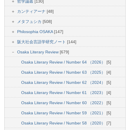
哲学論叢
[130]
カンティアーナ
[48]
メタフュシカ
[508]
Philosophia OSAKA
[147]
阪大社会言語学研究ノート
[144]
Osaka Literary Review
[679]
Osaka Literary Review / Number 64 （2026）
[5]
Osaka Literary Review / Number 63 （2025）
[4]
Osaka Literary Review / Number 62 （2024）
[5]
Osaka Literary Review / Number 61 （2023）
[4]
Osaka Literary Review / Number 60 （2022）
[5]
Osaka Literary Review / Number 59 （2021）
[5]
Osaka Literary Review / Number 58 （2020）
[7]