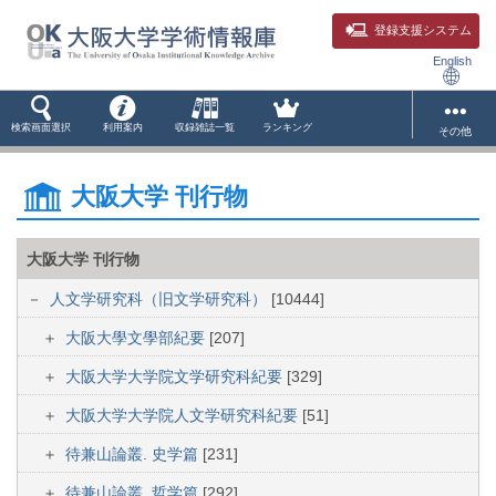
登録支援システム
English
検索画面選択
利用案内
収録雑誌一覧
ランキング
その他
大阪大学 刊行物
大阪大学 刊行物
人文学研究科（旧文学研究科）
[10444]
大阪大學文學部紀要
[207]
大阪大学大学院文学研究科紀要
[329]
大阪大学大学院人文学研究科紀要
[51]
待兼山論叢. 史学篇
[231]
待兼山論叢. 哲学篇
[292]