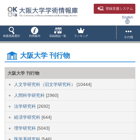
登録支援システム
English
検索画面選択
利用案内
収録雑誌一覧
ランキング
その他
大阪大学 刊行物
大阪大学 刊行物
人文学研究科（旧文学研究科）
[10444]
人間科学研究科
[2960]
法学研究科
[2692]
経済学研究科
[644]
理学研究科
[5043]
医学系研究科
[546]