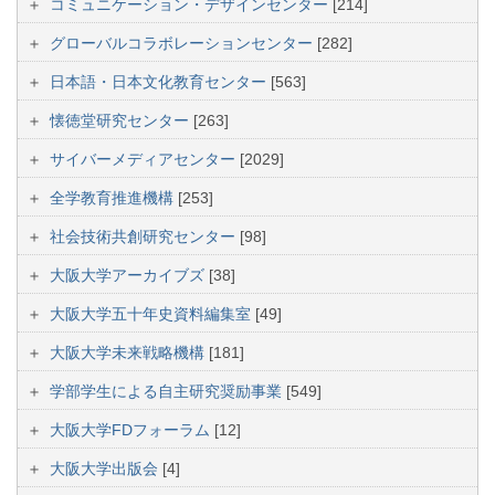
コミュニケーション・デザインセンター
[214]
グローバルコラボレーションセンター
[282]
日本語・日本文化教育センター
[563]
懐徳堂研究センター
[263]
サイバーメディアセンター
[2029]
全学教育推進機構
[253]
社会技術共創研究センター
[98]
大阪大学アーカイブズ
[38]
大阪大学五十年史資料編集室
[49]
大阪大学未来戦略機構
[181]
学部学生による自主研究奨励事業
[549]
大阪大学FDフォーラム
[12]
大阪大学出版会
[4]