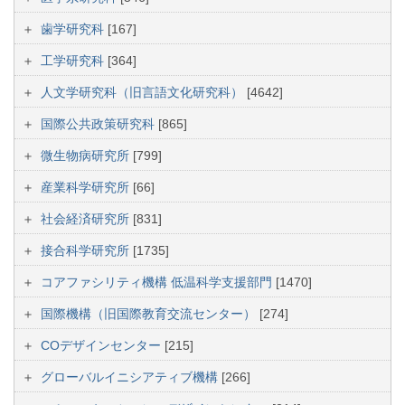
歯学研究科
[167]
工学研究科
[364]
人文学研究科（旧言語文化研究科）
[4642]
国際公共政策研究科
[865]
微生物病研究所
[799]
産業科学研究所
[66]
社会経済研究所
[831]
接合科学研究所
[1735]
コアファシリティ機構 低温科学支援部門
[1470]
国際機構（旧国際教育交流センター）
[274]
COデザインセンター
[215]
グローバルイニシアティブ機構
[266]