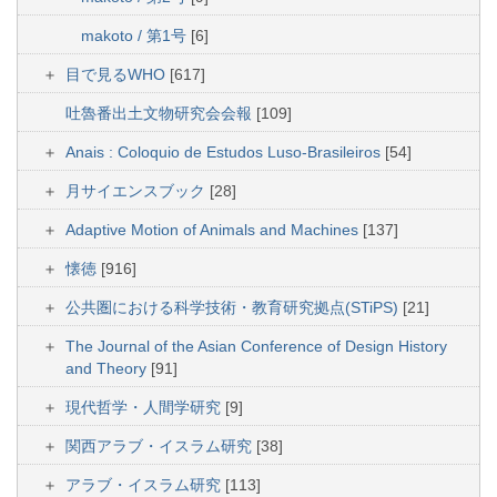
makoto / 第1号
[6]
目で見るWHO
[617]
吐魯番出土文物研究会会報
[109]
Anais : Coloquio de Estudos Luso-Brasileiros
[54]
月サイエンスブック
[28]
Adaptive Motion of Animals and Machines
[137]
懐徳
[916]
公共圏における科学技術・教育研究拠点(STiPS)
[21]
The Journal of the Asian Conference of Design History
and Theory
[91]
現代哲学・人間学研究
[9]
関西アラブ・イスラム研究
[38]
アラブ・イスラム研究
[113]