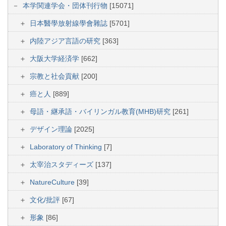
本学関連学会・団体刊行物
[15071]
日本醫學放射線學會雜誌
[5701]
内陸アジア言語の研究
[363]
大阪大学経済学
[662]
宗教と社会貢献
[200]
癌と人
[889]
母語・継承語・バイリンガル教育(MHB)研究
[261]
デザイン理論
[2025]
Laboratory of Thinking
[7]
太宰治スタディーズ
[137]
NatureCulture
[39]
文化/批評
[67]
形象
[86]