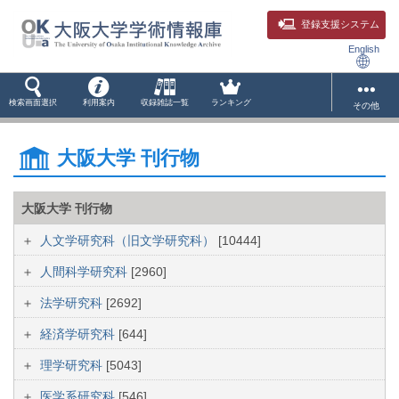
登録支援システム
English
検索画面選択
利用案内
収録雑誌一覧
ランキング
その他
大阪大学 刊行物
大阪大学 刊行物
人文学研究科（旧文学研究科）
[10444]
人間科学研究科
[2960]
法学研究科
[2692]
経済学研究科
[644]
理学研究科
[5043]
医学系研究科
[546]