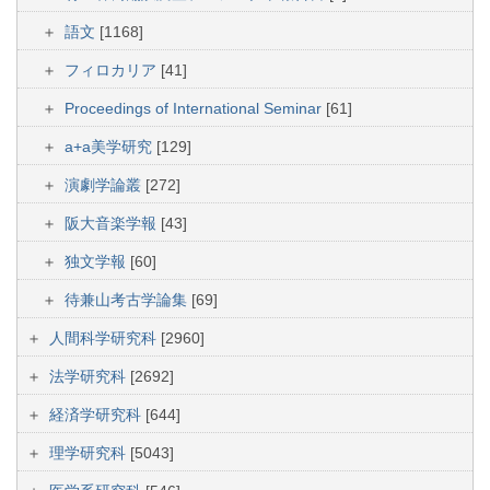
語文
[1168]
フィロカリア
[41]
Proceedings of International Seminar
[61]
a+a美学研究
[129]
演劇学論叢
[272]
阪大音楽学報
[43]
独文学報
[60]
待兼山考古学論集
[69]
人間科学研究科
[2960]
法学研究科
[2692]
経済学研究科
[644]
理学研究科
[5043]