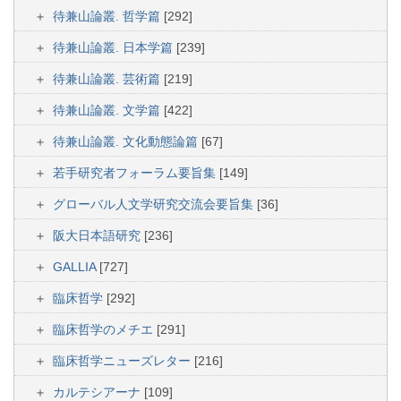
待兼山論叢. 哲学篇
[292]
待兼山論叢. 日本学篇
[239]
待兼山論叢. 芸術篇
[219]
待兼山論叢. 文学篇
[422]
待兼山論叢. 文化動態論篇
[67]
若手研究者フォーラム要旨集
[149]
グローバル人文学研究交流会要旨集
[36]
阪大日本語研究
[236]
GALLIA
[727]
臨床哲学
[292]
臨床哲学のメチエ
[291]
臨床哲学ニューズレター
[216]
カルテシアーナ
[109]