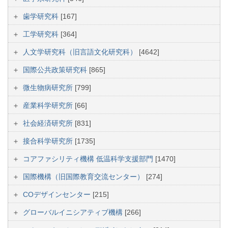
歯学研究科
[167]
工学研究科
[364]
人文学研究科（旧言語文化研究科）
[4642]
国際公共政策研究科
[865]
微生物病研究所
[799]
産業科学研究所
[66]
社会経済研究所
[831]
接合科学研究所
[1735]
コアファシリティ機構 低温科学支援部門
[1470]
国際機構（旧国際教育交流センター）
[274]
COデザインセンター
[215]
グローバルイニシアティブ機構
[266]