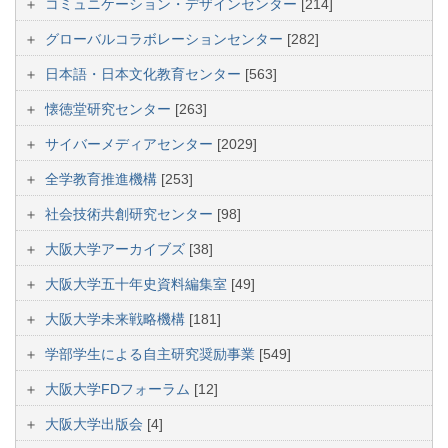
コミュニケーション・デザインセンター
[214]
グローバルコラボレーションセンター
[282]
日本語・日本文化教育センター
[563]
懐徳堂研究センター
[263]
サイバーメディアセンター
[2029]
全学教育推進機構
[253]
社会技術共創研究センター
[98]
大阪大学アーカイブズ
[38]
大阪大学五十年史資料編集室
[49]
大阪大学未来戦略機構
[181]
学部学生による自主研究奨励事業
[549]
大阪大学FDフォーラム
[12]
大阪大学出版会
[4]