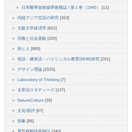
日本醫學放射線學會雜誌 / 第１巻（1940）
[11]
内陸アジア言語の研究
[363]
大阪大学経済学
[662]
宗教と社会貢献
[200]
癌と人
[889]
母語・継承語・バイリンガル教育(MHB)研究
[261]
デザイン理論
[2025]
Laboratory of Thinking
[7]
太宰治スタディーズ
[137]
NatureCulture
[39]
文化/批評
[67]
形象
[86]
電気材料技術雑誌
[340]