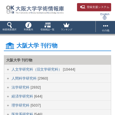
登録支援システム
English
検索画面選択
利用案内
収録雑誌一覧
ランキング
その他
大阪大学 刊行物
大阪大学 刊行物
人文学研究科（旧文学研究科）
[10444]
人間科学研究科
[2960]
法学研究科
[2692]
経済学研究科
[644]
理学研究科
[5037]
医学系研究科
[546]