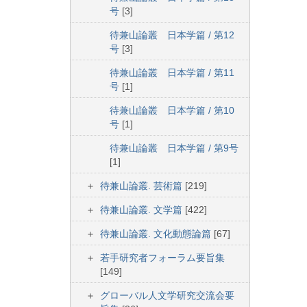
号
[3]
待兼山論叢 日本学篇 / 第12
号
[3]
待兼山論叢 日本学篇 / 第11
号
[1]
待兼山論叢 日本学篇 / 第10
号
[1]
待兼山論叢 日本学篇 / 第9号
[1]
待兼山論叢. 芸術篇
[219]
待兼山論叢. 文学篇
[422]
待兼山論叢. 文化動態論篇
[67]
若手研究者フォーラム要旨集
[149]
グローバル人文学研究交流会要