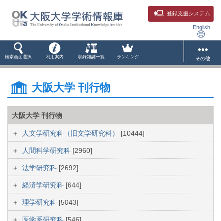
登録支援システム
English
検索画面選択
利用案内
収録雑誌一覧
ランキング
その他
大阪大学 刊行物
大阪大学 刊行物
人文学研究科（旧文学研究科）
[10444]
人間科学研究科
[2960]
法学研究科
[2692]
経済学研究科
[644]
理学研究科
[5043]
医学系研究科
[546]