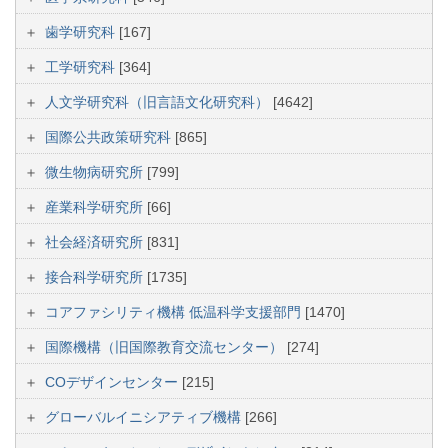
歯学研究科
[167]
工学研究科
[364]
人文学研究科（旧言語文化研究科）
[4642]
国際公共政策研究科
[865]
微生物病研究所
[799]
産業科学研究所
[66]
社会経済研究所
[831]
接合科学研究所
[1735]
コアファシリティ機構 低温科学支援部門
[1470]
国際機構（旧国際教育交流センター）
[274]
COデザインセンター
[215]
グローバルイニシアティブ機構
[266]