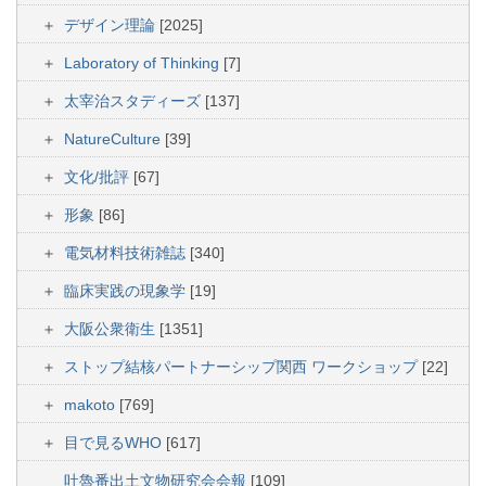
デザイン理論
[2025]
Laboratory of Thinking
[7]
太宰治スタディーズ
[137]
NatureCulture
[39]
文化/批評
[67]
形象
[86]
電気材料技術雑誌
[340]
臨床実践の現象学
[19]
大阪公衆衛生
[1351]
ストップ結核パートナーシップ関西 ワークショップ
[22]
makoto
[769]
目で見るWHO
[617]
吐魯番出土文物研究会会報
[109]