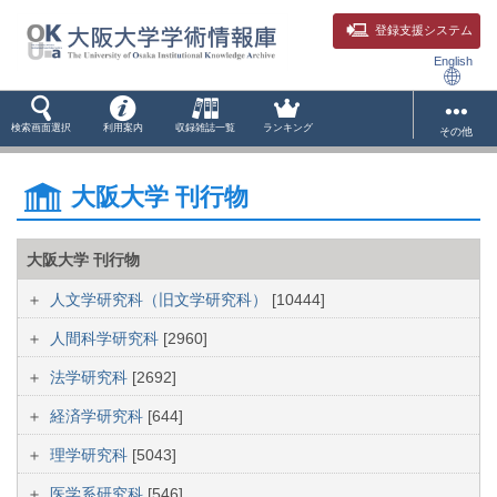
登録支援システム
English
検索画面選択
利用案内
収録雑誌一覧
ランキング
その他
大阪大学 刊行物
大阪大学 刊行物
人文学研究科（旧文学研究科）
[10444]
人間科学研究科
[2960]
法学研究科
[2692]
経済学研究科
[644]
理学研究科
[5043]
医学系研究科
[546]