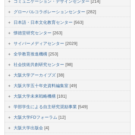
コミュニケーション・デザインセンター
[214]
グローバルコラボレーションセンター
[282]
日本語・日本文化教育センター
[563]
懐徳堂研究センター
[263]
サイバーメディアセンター
[2029]
全学教育推進機構
[253]
社会技術共創研究センター
[98]
大阪大学アーカイブズ
[38]
大阪大学五十年史資料編集室
[49]
大阪大学未来戦略機構
[181]
学部学生による自主研究奨励事業
[549]
大阪大学FDフォーラム
[12]
大阪大学出版会
[4]