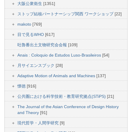
大阪公衆衛生
[1351]
ストップ結核パートナーシップ関西 ワークショップ
[22]
makoto
[769]
目で見るWHO
[617]
吐魯番出土文物研究会会報
[109]
Anais : Coloquio de Estudos Luso-Brasileiros
[54]
月サイエンスブック
[28]
Adaptive Motion of Animals and Machines
[137]
懐徳
[916]
公共圏における科学技術・教育研究拠点(STiPS)
[21]
The Journal of the Asian Conference of Design History
and Theory
[91]
現代哲学・人間学研究
[9]