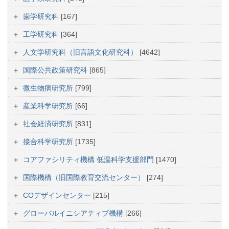
歯学研究科
[167]
工学研究科
[364]
人文学研究科（旧言語文化研究科）
[4642]
国際公共政策研究科
[865]
微生物病研究所
[799]
産業科学研究所
[66]
社会経済研究所
[831]
接合科学研究所
[1735]
コアファシリティ機構 低温科学支援部門
[1470]
国際機構（旧国際教育交流センター）
[274]
COデザインセンター
[215]
グローバルイニシアティブ機構
[266]