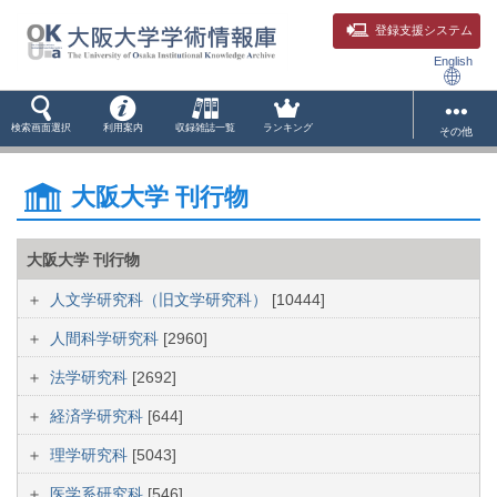
登録支援システム
English
検索画面選択
利用案内
収録雑誌一覧
ランキング
その他
大阪大学 刊行物
大阪大学 刊行物
人文学研究科（旧文学研究科）
[10444]
人間科学研究科
[2960]
法学研究科
[2692]
経済学研究科
[644]
理学研究科
[5043]
医学系研究科
[546]