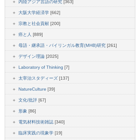
内陸アジア言語の研究
[363]
大阪大学経済学
[662]
宗教と社会貢献
[200]
癌と人
[889]
母語・継承語・バイリンガル教育(MHB)研究
[261]
デザイン理論
[2025]
Laboratory of Thinking
[7]
太宰治スタディーズ
[137]
NatureCulture
[39]
文化/批評
[67]
形象
[86]
電気材料技術雑誌
[340]
臨床実践の現象学
[19]