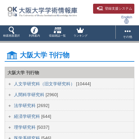
登録支援システム
English
検索画面選択
利用案内
収録雑誌一覧
ランキング
その他
大阪大学 刊行物
大阪大学 刊行物
人文学研究科（旧文学研究科）
[10444]
人間科学研究科
[2960]
法学研究科
[2692]
経済学研究科
[644]
理学研究科
[5037]
医学系研究科
[546]