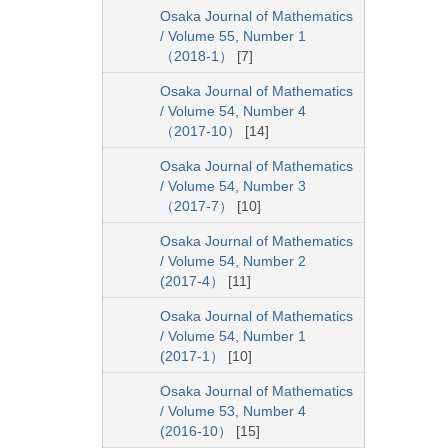
Osaka Journal of Mathematics
/ Volume 55, Number 1
（2018-1）
[7]
Osaka Journal of Mathematics
/ Volume 54, Number 4
（2017-10）
[14]
Osaka Journal of Mathematics
/ Volume 54, Number 3
（2017-7）
[10]
Osaka Journal of Mathematics
/ Volume 54, Number 2
(2017-4）
[11]
Osaka Journal of Mathematics
/ Volume 54, Number 1
(2017-1）
[10]
Osaka Journal of Mathematics
/ Volume 53, Number 4
(2016-10）
[15]