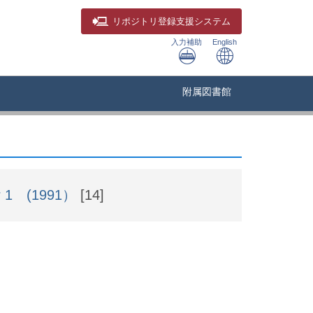
リポジトリ
登録支援システム
入力補助
English
附属図書館
ber 1 (1991）
[14]