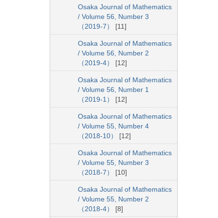
Osaka Journal of Mathematics
/ Volume 56, Number 3
（2019-7）
[11]
Osaka Journal of Mathematics
/ Volume 56, Number 2
（2019-4）
[12]
Osaka Journal of Mathematics
/ Volume 56, Number 1
（2019-1）
[12]
Osaka Journal of Mathematics
/ Volume 55, Number 4
（2018-10）
[12]
Osaka Journal of Mathematics
/ Volume 55, Number 3
（2018-7）
[10]
Osaka Journal of Mathematics
/ Volume 55, Number 2
（2018-4）
[8]