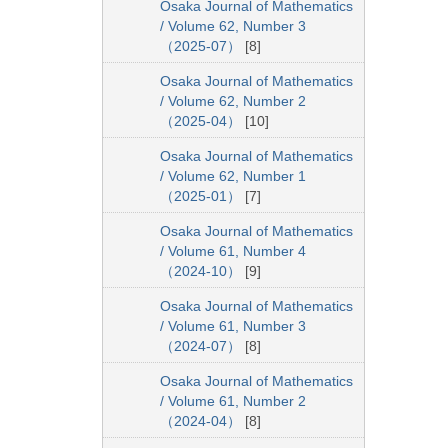
Osaka Journal of Mathematics
/ Volume 62, Number 3
（2025-07）
[8]
Osaka Journal of Mathematics
/ Volume 62, Number 2
（2025-04）
[10]
Osaka Journal of Mathematics
/ Volume 62, Number 1
（2025-01）
[7]
Osaka Journal of Mathematics
/ Volume 61, Number 4
（2024-10）
[9]
Osaka Journal of Mathematics
/ Volume 61, Number 3
（2024-07）
[8]
Osaka Journal of Mathematics
/ Volume 61, Number 2
（2024-04）
[8]