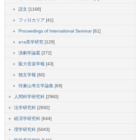
語文
[1168]
フィロカリア
[41]
Proceedings of International Seminar
[61]
a+a美学研究
[129]
演劇学論叢
[272]
阪大音楽学報
[43]
独文学報
[60]
待兼山考古学論集
[69]
人間科学研究科
[2960]
法学研究科
[2692]
経済学研究科
[644]
理学研究科
[5043]