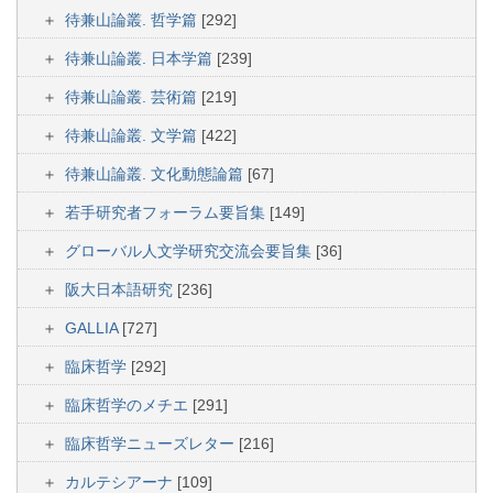
待兼山論叢. 哲学篇
[292]
待兼山論叢. 日本学篇
[239]
待兼山論叢. 芸術篇
[219]
待兼山論叢. 文学篇
[422]
待兼山論叢. 文化動態論篇
[67]
若手研究者フォーラム要旨集
[149]
グローバル人文学研究交流会要旨集
[36]
阪大日本語研究
[236]
GALLIA
[727]
臨床哲学
[292]
臨床哲学のメチエ
[291]
臨床哲学ニューズレター
[216]
カルテシアーナ
[109]