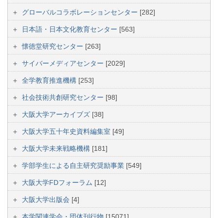
グローバルコラボレーションセンター
[282]
日本語・日本文化教育センター
[563]
懐徳堂研究センター
[263]
サイバーメディアセンター
[2029]
全学教育推進機構
[253]
社会技術共創研究センター
[98]
大阪大学アーカイブズ
[38]
大阪大学五十年史資料編集室
[49]
大阪大学未来戦略機構
[181]
学部学生による自主研究奨励事業
[549]
大阪大学FDフォーラム
[12]
大阪大学出版会
[4]
本学関連学会・団体刊行物
[15071]