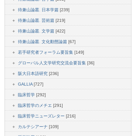
待兼山論叢. 日本学篇
[239]
待兼山論叢. 芸術篇
[219]
待兼山論叢. 文学篇
[422]
待兼山論叢. 文化動態論篇
[67]
若手研究者フォーラム要旨集
[149]
グローバル人文学研究交流会要旨集
[36]
阪大日本語研究
[236]
GALLIA
[727]
臨床哲学
[292]
臨床哲学のメチエ
[291]
臨床哲学ニューズレター
[216]
カルテシアーナ
[109]