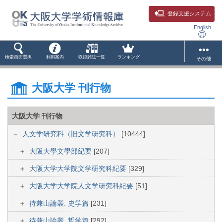
登録支援システム
English
検索画面選択
利用案内
収録雑誌一覧
ランキング
その他
大阪大学 刊行物
大阪大学 刊行物
人文学研究科（旧文学研究科）
[10444]
大阪大學文學部紀要
[207]
大阪大学大学院文学研究科紀要
[329]
大阪大学大学院人文学研究科紀要
[51]
待兼山論叢. 史学篇
[231]
待兼山論叢. 哲学篇
[292]