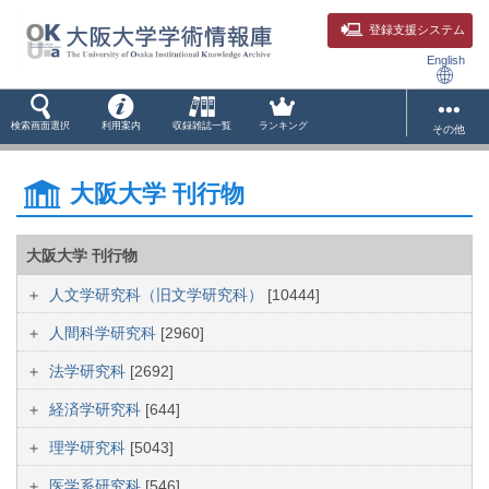
登録支援システム
English
検索画面選択
利用案内
収録雑誌一覧
ランキング
その他
大阪大学 刊行物
大阪大学 刊行物
人文学研究科（旧文学研究科）
[10444]
人間科学研究科
[2960]
法学研究科
[2692]
経済学研究科
[644]
理学研究科
[5043]
医学系研究科
[546]