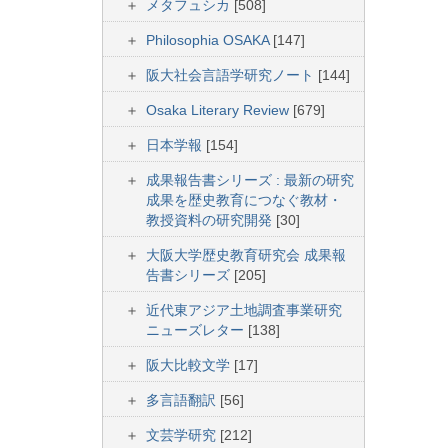
メタフュシカ
[508]
Philosophia OSAKA
[147]
阪大社会言語学研究ノート
[144]
Osaka Literary Review
[679]
日本学報
[154]
成果報告書シリーズ : 最新の研究
成果を歴史教育につなぐ教材・
教授資料の研究開発
[30]
大阪大学歴史教育研究会 成果報
告書シリーズ
[205]
近代東アジア土地調査事業研究
ニューズレター
[138]
阪大比較文学
[17]
多言語翻訳
[56]
文芸学研究
[212]