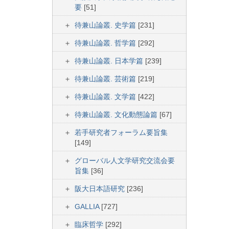
要
[51]
待兼山論叢. 史学篇
[231]
待兼山論叢. 哲学篇
[292]
待兼山論叢. 日本学篇
[239]
待兼山論叢. 芸術篇
[219]
待兼山論叢. 文学篇
[422]
待兼山論叢. 文化動態論篇
[67]
若手研究者フォーラム要旨集
[149]
グローバル人文学研究交流会要
旨集
[36]
阪大日本語研究
[236]
GALLIA
[727]
臨床哲学
[292]