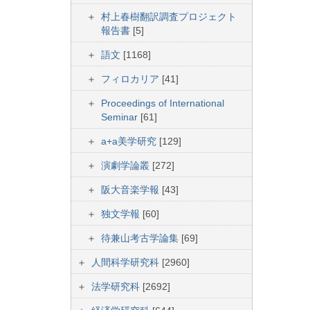
村上春樹翻訳調査プロジェクト
報告書
[5]
語文
[1168]
フィロカリア
[41]
Proceedings of International
Seminar
[61]
a+a美学研究
[129]
演劇学論叢
[272]
阪大音楽学報
[43]
独文学報
[60]
待兼山考古学論集
[69]
人間科学研究科
[2960]
法学研究科
[2692]