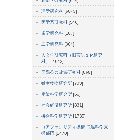
経済学研究科
[644]
理学研究科
[5043]
医学系研究科
[546]
歯学研究科
[167]
工学研究科
[364]
人文学研究科（旧言語文化研究
科）
[4642]
国際公共政策研究科
[865]
微生物病研究所
[799]
産業科学研究所
[66]
社会経済研究所
[831]
接合科学研究所
[1735]
コアファシリティ機構 低温科学支
援部門
[1470]