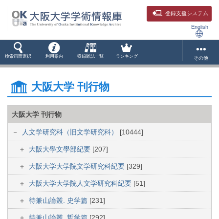
登録支援システム
English
検索画面選択
利用案内
収録雑誌一覧
ランキング
その他
大阪大学 刊行物
大阪大学 刊行物
人文学研究科（旧文学研究科）
[10444]
大阪大學文學部紀要
[207]
大阪大学大学院文学研究科紀要
[329]
大阪大学大学院人文学研究科紀要
[51]
待兼山論叢. 史学篇
[231]
待兼山論叢. 哲学篇
[292]