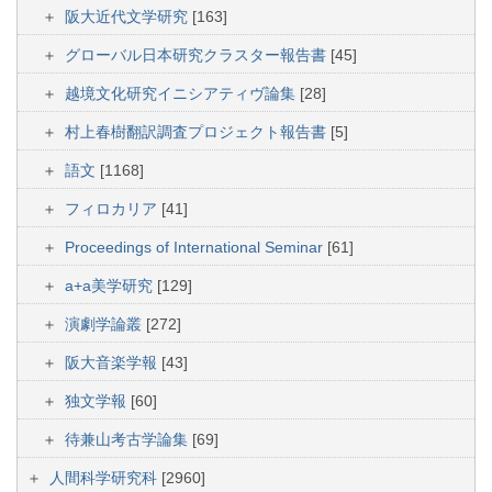
阪大近代文学研究
[163]
グローバル日本研究クラスター報告書
[45]
越境文化研究イニシアティヴ論集
[28]
村上春樹翻訳調査プロジェクト報告書
[5]
語文
[1168]
フィロカリア
[41]
Proceedings of International Seminar
[61]
a+a美学研究
[129]
演劇学論叢
[272]
阪大音楽学報
[43]
独文学報
[60]
待兼山考古学論集
[69]
人間科学研究科
[2960]