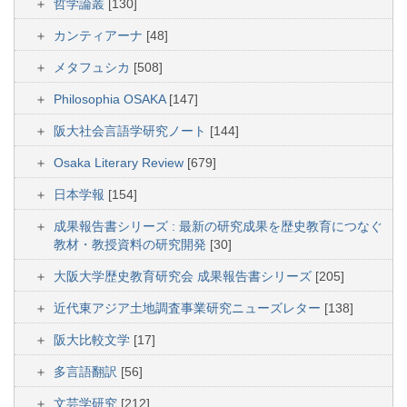
哲学論叢
[130]
カンティアーナ
[48]
メタフュシカ
[508]
Philosophia OSAKA
[147]
阪大社会言語学研究ノート
[144]
Osaka Literary Review
[679]
日本学報
[154]
成果報告書シリーズ : 最新の研究成果を歴史教育につなぐ
教材・教授資料の研究開発
[30]
大阪大学歴史教育研究会 成果報告書シリーズ
[205]
近代東アジア土地調査事業研究ニューズレター
[138]
阪大比較文学
[17]
多言語翻訳
[56]
文芸学研究
[212]