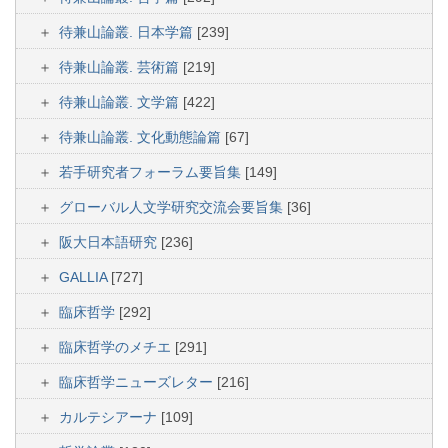
待兼山論叢. 日本学篇
[239]
待兼山論叢. 芸術篇
[219]
待兼山論叢. 文学篇
[422]
待兼山論叢. 文化動態論篇
[67]
若手研究者フォーラム要旨集
[149]
グローバル人文学研究交流会要旨集
[36]
阪大日本語研究
[236]
GALLIA
[727]
臨床哲学
[292]
臨床哲学のメチエ
[291]
臨床哲学ニューズレター
[216]
カルテシアーナ
[109]