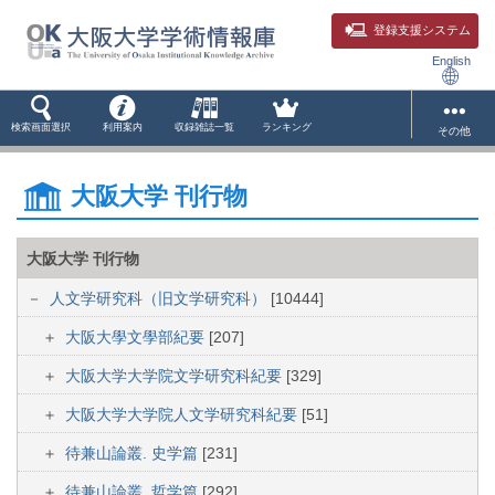
登録支援システム
English
検索画面選択
利用案内
収録雑誌一覧
ランキング
その他
大阪大学 刊行物
大阪大学 刊行物
人文学研究科（旧文学研究科）
[10444]
大阪大學文學部紀要
[207]
大阪大学大学院文学研究科紀要
[329]
大阪大学大学院人文学研究科紀要
[51]
待兼山論叢. 史学篇
[231]
待兼山論叢. 哲学篇
[292]