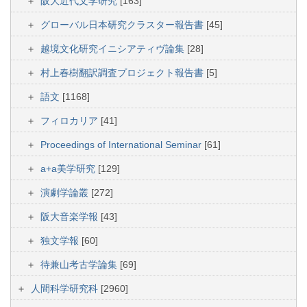
阪大近代文学研究
[163]
グローバル日本研究クラスター報告書
[45]
越境文化研究イニシアティヴ論集
[28]
村上春樹翻訳調査プロジェクト報告書
[5]
語文
[1168]
フィロカリア
[41]
Proceedings of International Seminar
[61]
a+a美学研究
[129]
演劇学論叢
[272]
阪大音楽学報
[43]
独文学報
[60]
待兼山考古学論集
[69]
人間科学研究科
[2960]