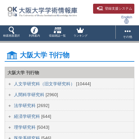
登録支援システム
English
検索画面選択
利用案内
収録雑誌一覧
ランキング
その他
大阪大学 刊行物
大阪大学 刊行物
人文学研究科（旧文学研究科）
[10444]
人間科学研究科
[2960]
法学研究科
[2692]
経済学研究科
[644]
理学研究科
[5043]
医学系研究科
[546]