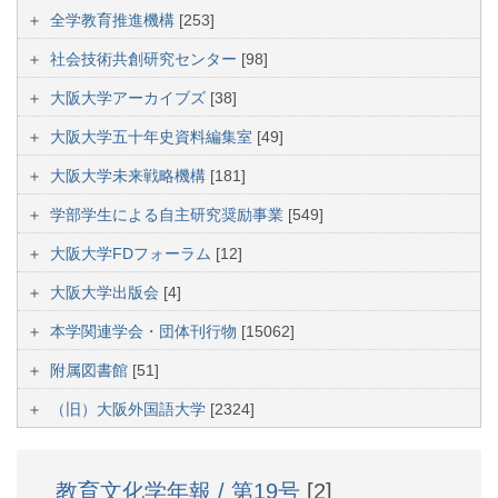
全学教育推進機構
[253]
社会技術共創研究センター
[98]
大阪大学アーカイブズ
[38]
大阪大学五十年史資料編集室
[49]
大阪大学未来戦略機構
[181]
学部学生による自主研究奨励事業
[549]
大阪大学FDフォーラム
[12]
大阪大学出版会
[4]
本学関連学会・団体刊行物
[15062]
附属図書館
[51]
（旧）大阪外国語大学
[2324]
教育文化学年報 / 第19号
[2]