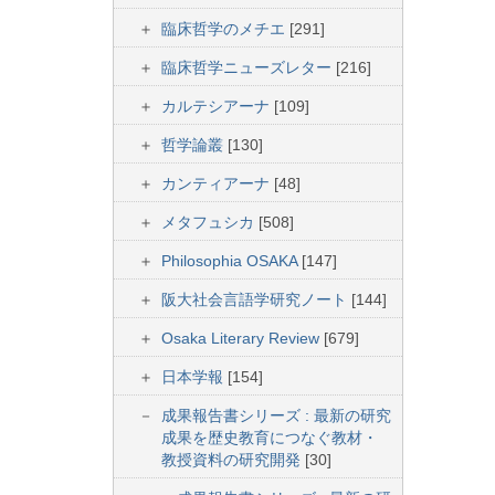
臨床哲学のメチエ
[291]
臨床哲学ニューズレター
[216]
カルテシアーナ
[109]
哲学論叢
[130]
カンティアーナ
[48]
メタフュシカ
[508]
Philosophia OSAKA
[147]
阪大社会言語学研究ノート
[144]
Osaka Literary Review
[679]
日本学報
[154]
成果報告書シリーズ : 最新の研究
成果を歴史教育につなぐ教材・
教授資料の研究開発
[30]