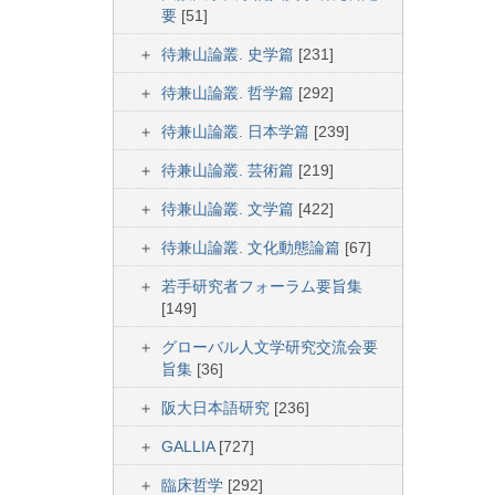
要
[51]
待兼山論叢. 史学篇
[231]
待兼山論叢. 哲学篇
[292]
待兼山論叢. 日本学篇
[239]
待兼山論叢. 芸術篇
[219]
待兼山論叢. 文学篇
[422]
待兼山論叢. 文化動態論篇
[67]
若手研究者フォーラム要旨集
[149]
グローバル人文学研究交流会要
旨集
[36]
阪大日本語研究
[236]
GALLIA
[727]
臨床哲学
[292]