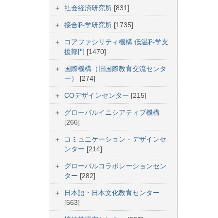
社会経済研究所
[831]
接合科学研究所
[1735]
コアファシリティ機構 低温科学支
援部門
[1470]
国際機構（旧国際教育交流センタ
ー）
[274]
COデザインセンター
[215]
グローバルイニシアティブ機構
[266]
コミュニケーション・デザインセ
ンター
[214]
グローバルコラボレーションセン
ター
[282]
日本語・日本文化教育センター
[563]