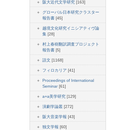
阪大近代文学研究
[163]
グローバル日本研究クラスター
報告書
[45]
越境文化研究イニシアティヴ論
集
[28]
村上春樹翻訳調査プロジェクト
報告書
[5]
語文
[1168]
フィロカリア
[41]
Proceedings of International
Seminar
[61]
a+a美学研究
[129]
演劇学論叢
[272]
阪大音楽学報
[43]
独文学報
[60]