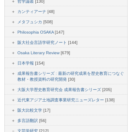
哲学論叢
[130]
カンティアーナ
[48]
メタフュシカ
[508]
Philosophia OSAKA
[147]
阪大社会言語学研究ノート
[144]
Osaka Literary Review
[679]
日本学報
[154]
成果報告書シリーズ : 最新の研究成果を歴史教育につなぐ
教材・教授資料の研究開発
[30]
大阪大学歴史教育研究会 成果報告書シリーズ
[205]
近代東アジア土地調査事業研究ニューズレター
[138]
阪大比較文学
[17]
多言語翻訳
[56]
文芸学研究
[212]