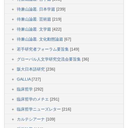
待兼山論叢. 日本学篇
[239]
待兼山論叢. 芸術篇
[219]
待兼山論叢. 文学篇
[422]
待兼山論叢. 文化動態論篇
[67]
若手研究者フォーラム要旨集
[149]
グローバル人文学研究交流会要旨集
[36]
阪大日本語研究
[236]
GALLIA
[727]
臨床哲学
[292]
臨床哲学のメチエ
[291]
臨床哲学ニューズレター
[216]
カルテシアーナ
[109]