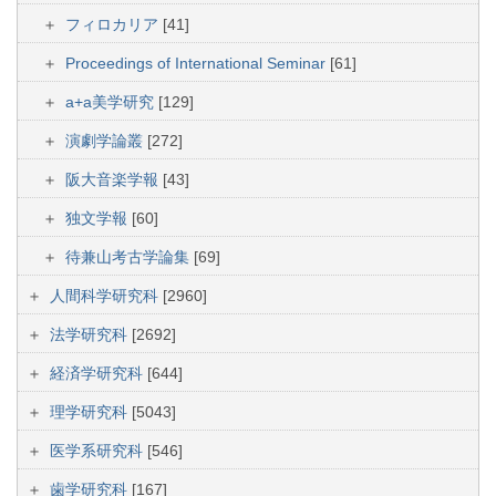
フィロカリア
[41]
Proceedings of International Seminar
[61]
a+a美学研究
[129]
演劇学論叢
[272]
阪大音楽学報
[43]
独文学報
[60]
待兼山考古学論集
[69]
人間科学研究科
[2960]
法学研究科
[2692]
経済学研究科
[644]
理学研究科
[5043]
医学系研究科
[546]
歯学研究科
[167]