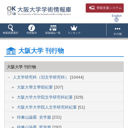
登録支援システム
English
検索画面選択
利用案内
収録雑誌一覧
ランキング
その他
大阪大学 刊行物
大阪大学 刊行物
人文学研究科（旧文学研究科）
[10444]
大阪大學文學部紀要
[207]
大阪大学大学院文学研究科紀要
[329]
大阪大学大学院人文学研究科紀要
[51]
待兼山論叢. 史学篇
[231]
待兼山論叢. 哲学篇
[292]