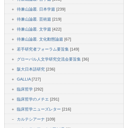
待兼山論叢. 日本学篇
[239]
待兼山論叢. 芸術篇
[219]
待兼山論叢. 文学篇
[422]
待兼山論叢. 文化動態論篇
[67]
若手研究者フォーラム要旨集
[149]
グローバル人文学研究交流会要旨集
[36]
阪大日本語研究
[236]
GALLIA
[727]
臨床哲学
[292]
臨床哲学のメチエ
[291]
臨床哲学ニューズレター
[216]
カルテシアーナ
[109]