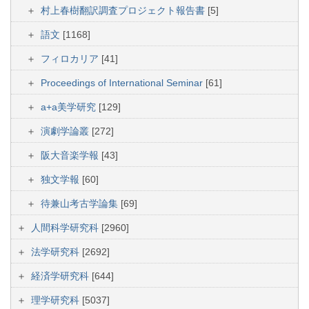
村上春樹翻訳調査プロジェクト報告書
[5]
語文
[1168]
フィロカリア
[41]
Proceedings of International Seminar
[61]
a+a美学研究
[129]
演劇学論叢
[272]
阪大音楽学報
[43]
独文学報
[60]
待兼山考古学論集
[69]
人間科学研究科
[2960]
法学研究科
[2692]
経済学研究科
[644]
理学研究科
[5037]