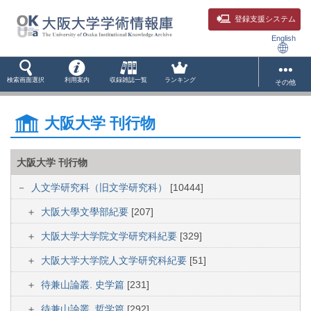
登録支援システム
English
検索画面選択
利用案内
収録雑誌一覧
ランキング
その他
大阪大学 刊行物
大阪大学 刊行物
人文学研究科（旧文学研究科）
[10444]
大阪大學文學部紀要
[207]
大阪大学大学院文学研究科紀要
[329]
大阪大学大学院人文学研究科紀要
[51]
待兼山論叢. 史学篇
[231]
待兼山論叢. 哲学篇
[292]