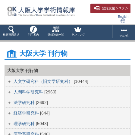
登録支援システム
English
検索画面選択
利用案内
収録雑誌一覧
ランキング
その他
大阪大学 刊行物
大阪大学 刊行物
人文学研究科（旧文学研究科）
[10444]
人間科学研究科
[2960]
法学研究科
[2692]
経済学研究科
[644]
理学研究科
[5043]
医学系研究科
[546]