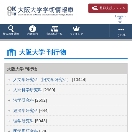
登録支援システム
English
検索画面選択
利用案内
収録雑誌一覧
ランキング
その他
大阪大学 刊行物
大阪大学 刊行物
人文学研究科（旧文学研究科）
[10444]
人間科学研究科
[2960]
法学研究科
[2692]
経済学研究科
[644]
理学研究科
[5043]
医学系研究科
[546]